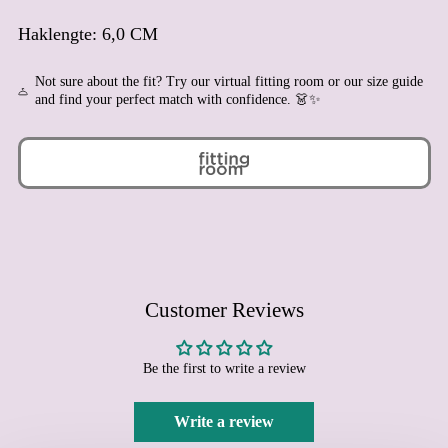
Brunei (BND $)
Haklengte: 6,0 CM
Bulgaria (EUR €)
Burkina Faso (XOF Fr)
Not sure about the fit? Try our virtual fitting room or our size guide
and find your perfect match with confidence. 👗✨
Burundi (BIF Fr)
Cambodia (KHR ៛)
Cameroon (XAF CFA)
Canada (CAD $)
Cape Verde (CVE $)
Caribbean Netherlands
(USD $)
Cayman Islands (KYD $)
Customer Reviews
Central African Republic
(XAF CFA)
Be the first to write a review
Chad (XAF CFA)
Chile (EUR €)
Write a review
China (CNY ¥)