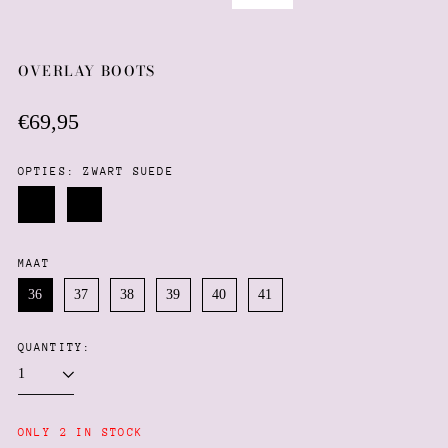
OVERLAY BOOTS
Regular
€69,95
price
OPTIES:
ZWART SUEDE
Zwart
Zwart
Suede
imitatie
MAAT
leer
36
37
38
39
40
41
QUANTITY:
Afghanistan (AFN ؋)
ONLY 2 IN STOCK
Åland Islands (EUR €)