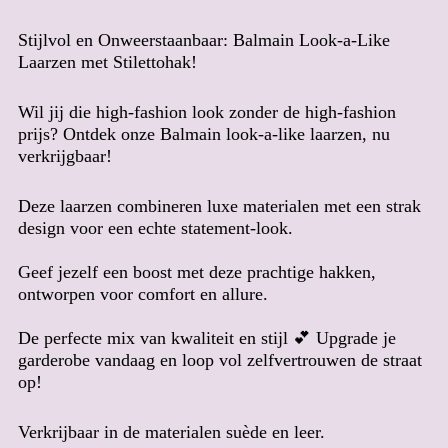
Bangladesh (BDT ৳)
Stijlvol en Onweerstaanbaar: Balmain Look-a-Like
Barbados (BBD $)
Laarzen met Stilettohak!
Belarus (EUR €)
Belgium (EUR €)
Wil jij die high-fashion look zonder de high-fashion
prijs? Ontdek onze Balmain look-a-like laarzen, nu
Belize (BZD $)
verkrijgbaar!
Benin (XOF Fr)
Bermuda (USD $)
Deze laarzen combineren luxe materialen met een strak
Bhutan (EUR €)
design voor een echte statement-look.
Bolivia (BOB Bs.)
Geef jezelf een boost met deze prachtige hakken,
Bosnia & Herzegovina
ontworpen voor comfort en allure.
(BAM КМ)
Botswana (BWP P)
De perfecte mix van kwaliteit en stijl 💕 Upgrade je
Brazil (EUR €)
garderobe vandaag en loop vol zelfvertrouwen de straat
op!
British Indian Ocean
Territory (USD $)
British Virgin Islands
Verkrijbaar in de materialen suède en leer.
(USD $)