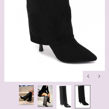
Previous
Next
slide
slide