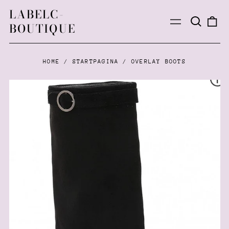
LABELC-
Search
0
Menu
BOUTIQUE
our
ite
site
HOME
/
STARTPAGINA
/
OVERLAY BOOTS