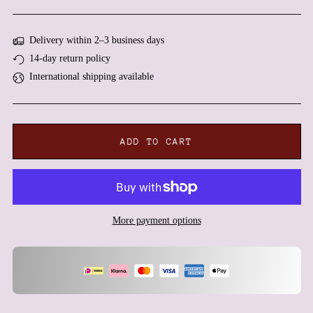
Albania (ALL L)
Algeria (DZD د.ج)
Delivery within 2–3 business days
Andorra (EUR €)
14-day return policy
Angola (EUR €)
International shipping available
Anguilla (XCD $)
Antigua & Barbuda (XCD
$)
ADD TO CART
Argentina (EUR €)
Armenia (AMD դր.)
Aruba (AWG ƒ)
Ascension Island (SHP £)
More payment options
Australia (AUD $)
Austria (EUR €)
Azerbaijan (AZN ₼)
Bahamas (BSD $)
Bahrain (EUR €)